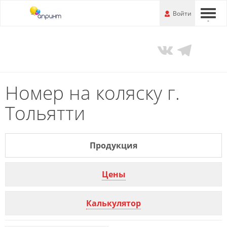
Перейти
-
Войти
-
-
к
основной
информации
Номер на коляску г.
Тольятти
Продукция
Цены
Калькулятор