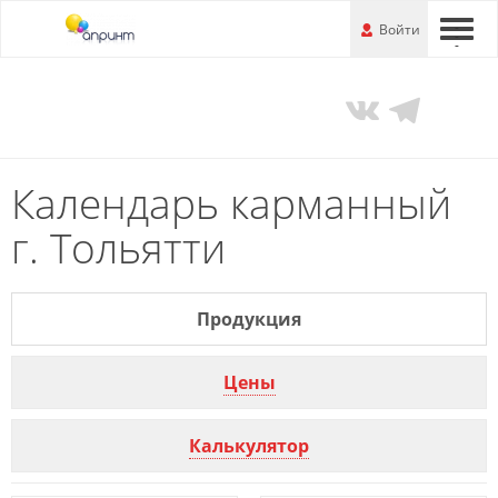
Перейти
-
Войти
-
-
к
основной
информации
Календарь карманный
г. Тольятти
Продукция
Цены
Калькулятор