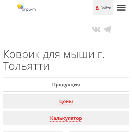
Перейти
-
Войти
-
-
к
основной
информации
Коврик для мыши г.
Тольятти
Продукция
Цены
Калькулятор