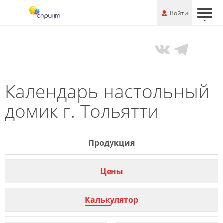
Перейти
-
Войти
-
-
к
основной
информации
Календарь настольный
домик г. Тольятти
Продукция
Цены
Калькулятор